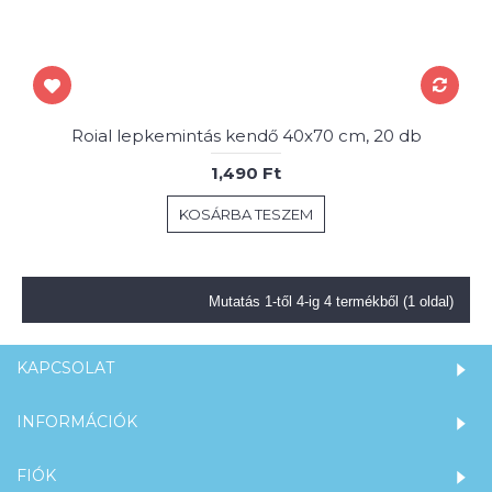
Roial lepkemintás kendő 40x70 cm, 20 db
1,490 Ft
KOSÁRBA TESZEM
Mutatás 1-től 4-ig 4 termékből (1 oldal)
KAPCSOLAT
INFORMÁCIÓK
FIÓK