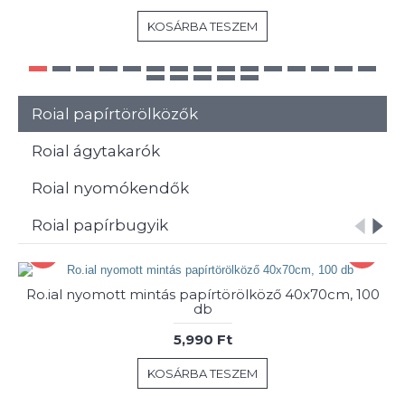
KOSÁRBA TESZEM
Roial papírtörölközők
Roial ágytakarók
Roial nyomókendők
Roial papírbugyik
Ro.ial nyomott mintás papírtörölköző 40x70cm, 100
db
5,990 Ft
KOSÁRBA TESZEM