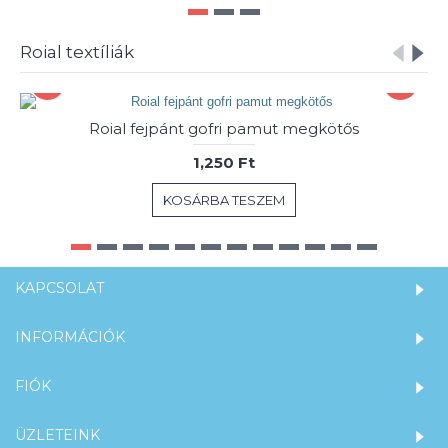
Roial textíliák
Roial fejpánt gofri pamut megkötős
1,250 Ft
KOSÁRBA TESZEM
KAPCSOLAT
INFORMÁCIÓK
FIÓK
ÜZLETEINK