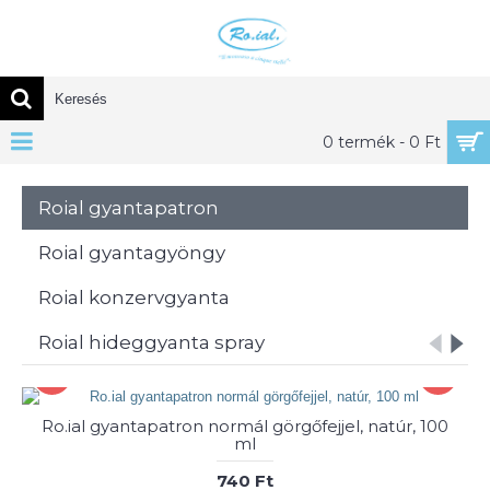
0 termék - 0 Ft
Roial gyantapatron
Roial gyantagyöngy
Roial konzervgyanta
Roial hideggyanta spray
Ro.ial gyantapatron normál görgőfejjel, natúr, 100
ml
740 Ft