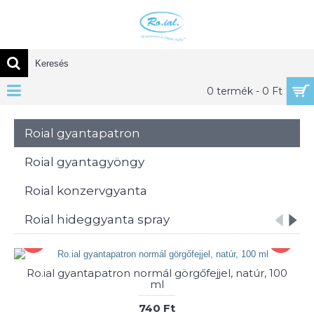
0 termék - 0 Ft
Roial gyantapatron
Roial gyantagyöngy
Roial konzervgyanta
Roial hideggyanta spray
Ro.ial gyantapatron normál görgőfejjel, natúr, 100
ml
740 Ft