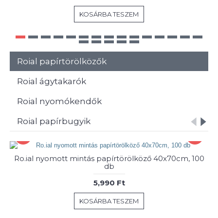
KOSÁRBA TESZEM
Roial papírtörölközők
Roial ágytakarók
Roial nyomókendők
Roial papírbugyik
Ro.ial nyomott mintás papírtörölköző 40x70cm, 100
db
5,990 Ft
KOSÁRBA TESZEM