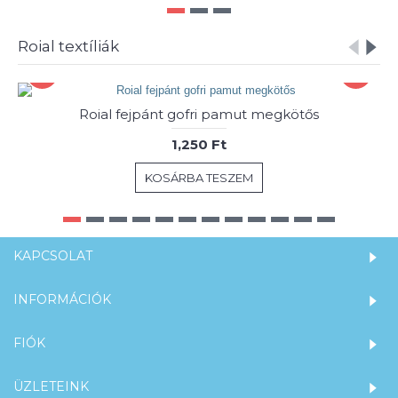
Roial textíliák
Roial fejpánt gofri pamut megkötős
1,250 Ft
KOSÁRBA TESZEM
KAPCSOLAT
INFORMÁCIÓK
FIÓK
ÜZLETEINK