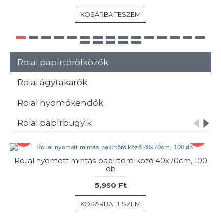
KOSÁRBA TESZEM
Roial papírtörölközők
Roial ágytakarók
Roial nyomókendők
Roial papírbugyik
Ro.ial nyomott mintás papírtörölköző 40x70cm, 100
db
5,990 Ft
KOSÁRBA TESZEM