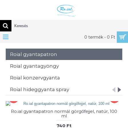
0 termék - 0 Ft
Roial gyantapatron
Roial gyantagyöngy
Roial konzervgyanta
Roial hideggyanta spray
Ro.ial gyantapatron normál görgőfejjel, natúr, 100
ml
740 Ft