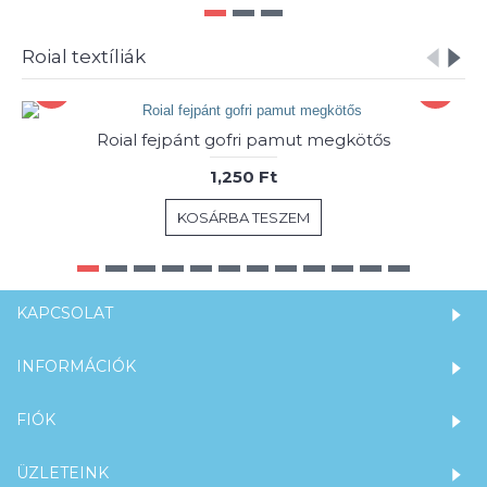
Roial textíliák
Roial fejpánt gofri pamut megkötős
1,250 Ft
KOSÁRBA TESZEM
KAPCSOLAT
INFORMÁCIÓK
FIÓK
ÜZLETEINK